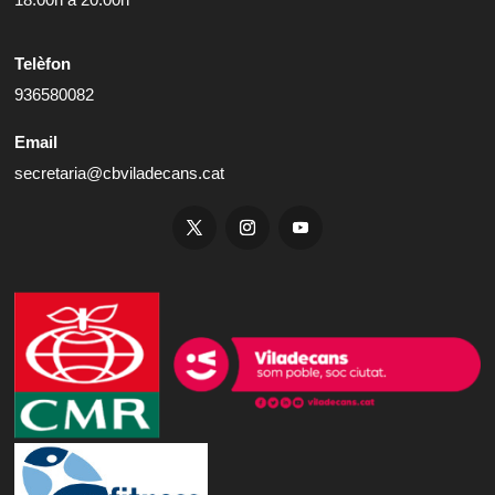
Telèfon
936580082
Email
secretaria@cbviladecans.cat