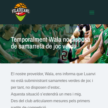
Temporalment Wala no disposa
de samarreta de joc verda
El nostre proveïdor, Wala, ens informa que Luanvi
no està subministrant samarretes verdes de joc i
per tant, no disposen d’estoc.
Aquesta situació s’estendrà un mes i mig.
Des del club articularem mesures pels primers
partits de competició.