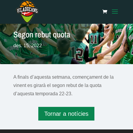
Segon rebut quota
des. 15, 2022
A finals d’aquesta setmana, començament de la
vinent es girarà el segon rebut de la quota
d’aquesta temporada 22-23.
Tornar a notícies