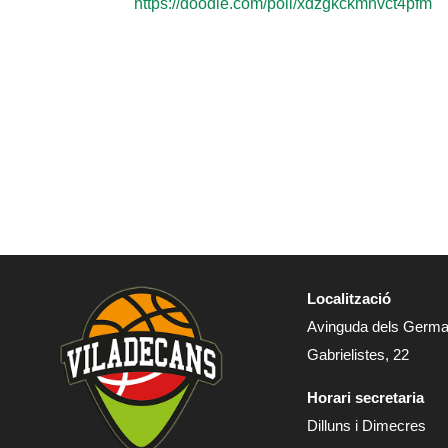
https://doodle.com/poll/xdzgkckmnvct4pfm
Localització
Avinguda dels Germ
Gabrielistes, 22
Horari secretaria
Dilluns i Dimecres