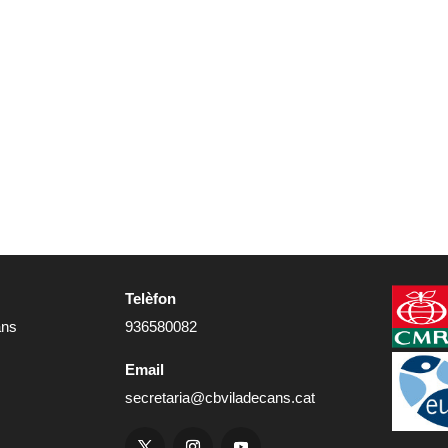
Telèfon
ans
936580082
Email
secretaria@cbviladecans.cat