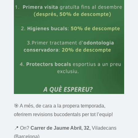
🎯 A més, de cara a la propera temporada,
oferirem revisions bucodentals per tot l’equip!
📍 On?
Carrer de Jaume Abril, 32,
Viladecans
(Barcelona)