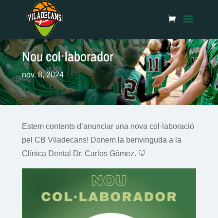
Nou col·laborador
nov. 8, 2024
Estem contents d’anunciar una nova col·laboració
pel CB Viladecans! Donem la benvinguda a la
Clínica Dental Dr. Carlos Gómez. 🦷