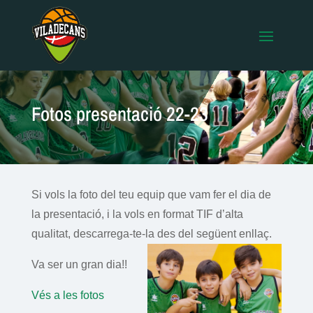
Fotos presentació 22-23
Si vols la foto del teu equip que vam fer el dia de
la presentació, i la vols en format TIF d’alta
qualitat, descarrega-te-la des del següent enllaç.
Va ser un gran dia!!
Vés a les fotos