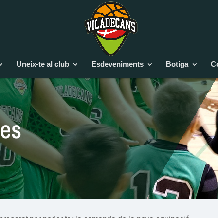
Uneix-te al club
Esdeveniments
Botiga
C
ves