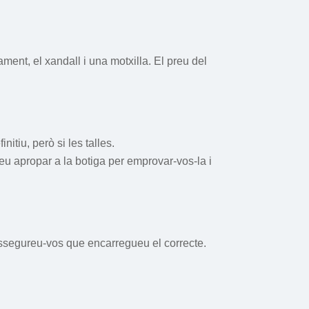
ent, el xandall i una motxilla. El preu del
itiu, però si les talles.
eu apropar a la botiga per emprovar-vos-la i
ssegureu-vos que encarregueu el correcte.