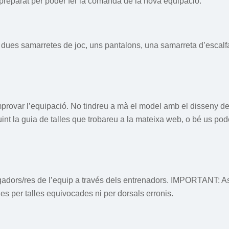
 preparat per poder fer la comanda de la nova equipació.
dues samarretes de joc, uns pantalons, una samarreta d’escalfam
rovar l’equipació. No tindreu a mà el model amb el disseny defin
t la guia de talles que trobareu a la mateixa web, o bé us pod
ugadors/res de l’equip a través dels entrenadors. IMPORTANT: A
s per talles equivocades ni per dorsals erronis.