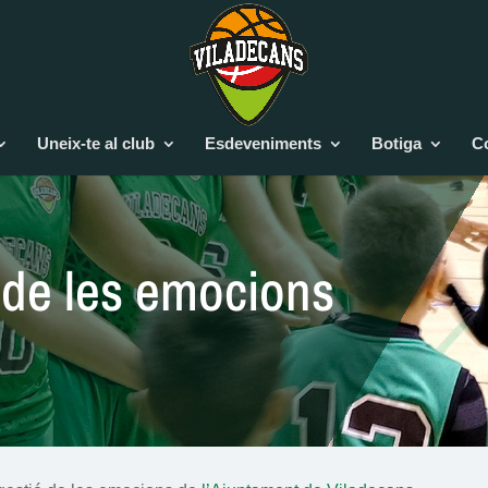
Uneix-te al club
Esdeveniments
Botiga
C
 de les emocions