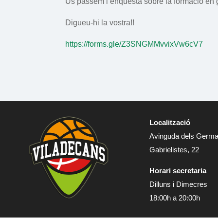
Us passem l’enquesta sobre la formació en 
Digueu-hi la vostra!!
https://forms.gle/Z3SNGMMvvixVw6cV7
Localització
Avinguda dels Germ
Gabrielistes, 22
Horari secretaria
Dilluns i Dimecres
18:00h a 20:00h