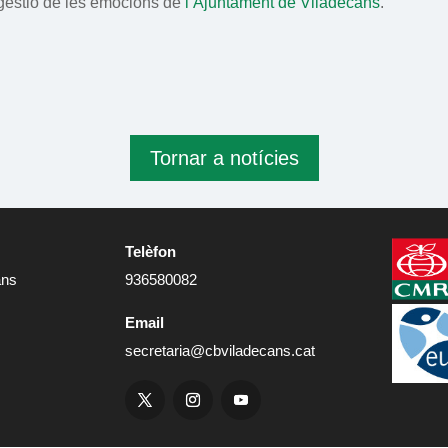
gestió de les emocions de
l’Ajuntament de Viladecans
.
Tornar a notícies
Telèfon
ans
936580082
Email
secretaria@cbviladecans.cat