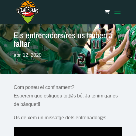
Els entrenadors/res us troben a
faltar
abr. 12, 2020
Com porteu el confinament?
Esperem que estigueu tot@s bé. Ja tenim ganes
de bàsquet!!
Us deixem un missatge dels entrenador@s.