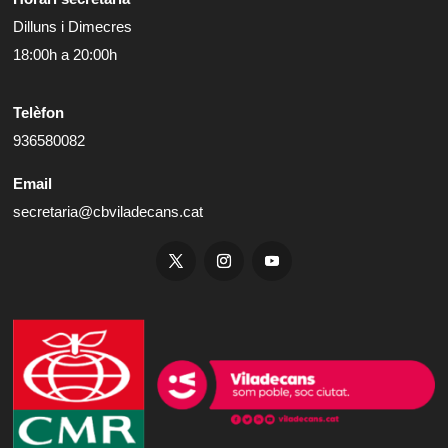
Dilluns i Dimecres
18:00h a 20:00h
Telèfon
936580082
Email
secretaria@cbviladecans.cat