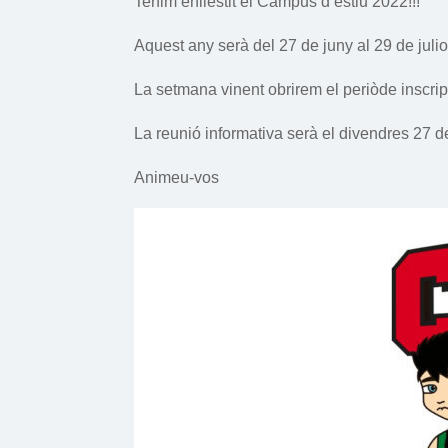
Tenim enllestit el Campus d’estiu 2022!!!
Aquest any serà del 27 de juny al 29 de julio
La setmana vinent obrirem el periòde inscrip
La reunió informativa serà el divendres 27 de
Animeu-vos