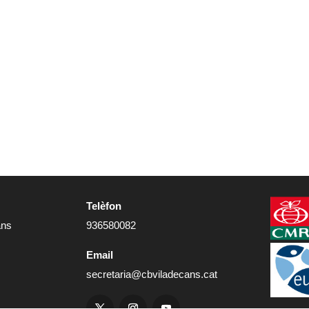
Telèfon
ans
936580082
Email
secretaria@cbviladecans.cat