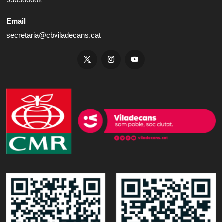
Email
secretaria@cbviladecans.cat