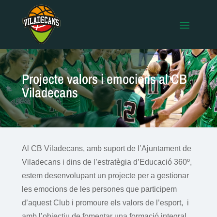
Projecte valors i emocions al CB
Viladecans
Al CB Viladecans, amb suport de l’Ajuntament de
Viladecans i dins de l’estratègia d’Educació 360º,
estem desenvolupant un projecte per a gestionar
les emocions de les persones que participem
d’aquest Club i promoure els valors de l’esport, i
amb l’objectiu de fomentar una formació integral