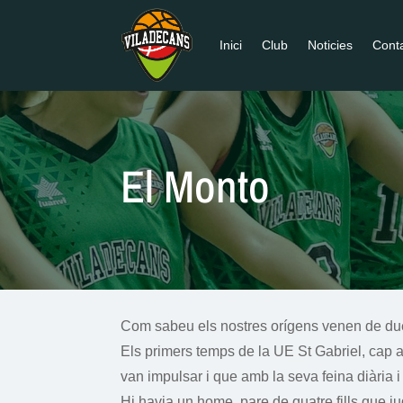
Inici
Club
Noticies
Cont
El Monto
Com sabeu els nostres orígens venen de dues
Els primers temps de la UE St Gabriel, cap 
van impulsar i que amb la seva feina diària 
Hi havia un home, pare de quatre fills que 