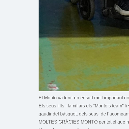
El Monto va tenir un ensurt molt important n
Els seus fills i familiars els “Monto’s team”
gaudir del bàsquet, dels seus, de l’acompany
MOLTES GRÀCIES MONTO per tot el que has