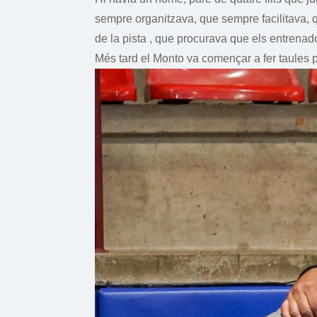
sempre organitzava, que sempre facilitava, q
de la pista , que procurava que els entrena
Més tard el Monto va començar a fer taules p