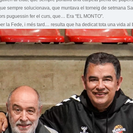
ue sempre solucionava, que muntava el torneig de setmana Santa,
dors puguessin fer el curs, que… Era “EL MONTO”.
er la Fede, i més tard… resulta que ha dedicat tota una vida al