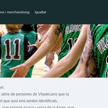
ons i merchandising
Igualtat
el.
a sèrie de persones de Viladecans que la
l que avui ens sentim identificats.
s, que sempre anava i venia de la Fede, que