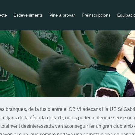
acte
Esdeveniments
Vine a provar
Preinscripcions
Equipaci
 branques, de la fusió entre el CB Viladecans i la UE St Gabri
a mitjans de la dècada dels 70, no es poden entendre sense un
i totalment desinteressada van aconseguir fer un gran club amb e
jugaven al club, que sempre portava una carpeta plena de paper