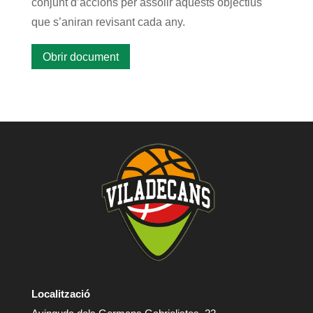
conjunt d’accions per assolir aquests objectius
que s’aniran revisant cada any.
Obrir document
Localització