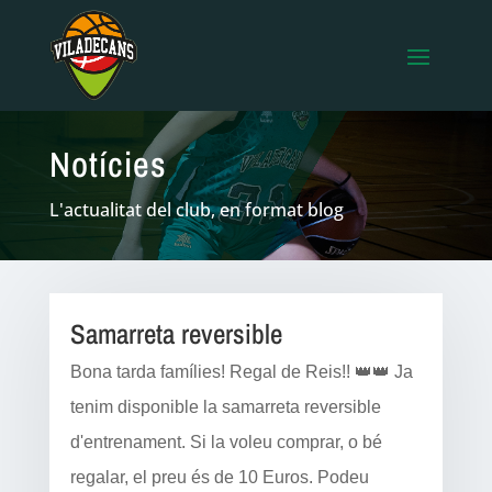
Notícies
L'actualitat del club, en format blog
Samarreta reversible
Bona tarda famílies! Regal de Reis!! 👑👑 Ja
tenim disponible la samarreta reversible
d'entrenament. Si la voleu comprar, o bé
regalar, el preu és de 10 Euros. Podeu