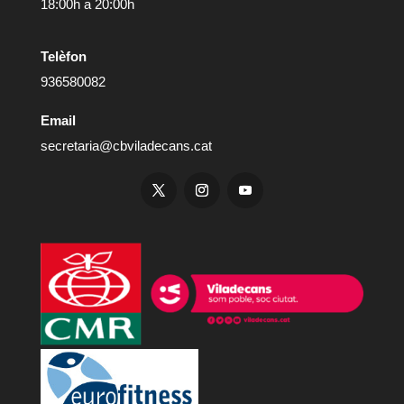
18:00h a 20:00h
Telèfon
936580082
Email
secretaria@cbviladecans.cat